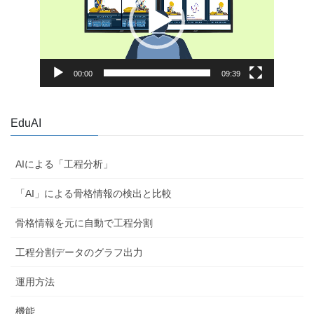
ー
ヤ
ー
00:00
09:39
EduAI
AIによる「工程分析」
「AI」による骨格情報の検出と比較
骨格情報を元に自動で工程分割
工程分割データのグラフ出力
運用方法
機能