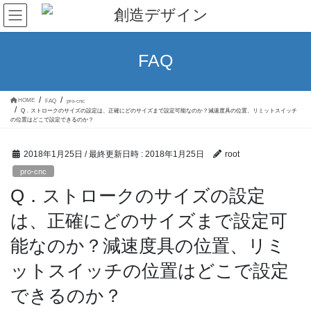
コ
ナ
ン
ビ
テ
ゲ
ン
ー
ツ
シ
FAQ
へ
ョ
ス
ン
キ
に
ッ
移
HOME
FAQ
pro-cnc
プ
動
Q．ストロークのサイズの設定は、正確にどのサイズまで設定可能なのか？減速度具の位置、リミットスイッチ
の位置はどこで設定できるのか？
2018年1月25日
/ 最終更新日時 :
2018年1月25日
root
pro-cnc
Q．ストロークのサイズの設定
は、正確にどのサイズまで設定可
能なのか？減速度具の位置、リミ
ットスイッチの位置はどこで設定
できるのか？