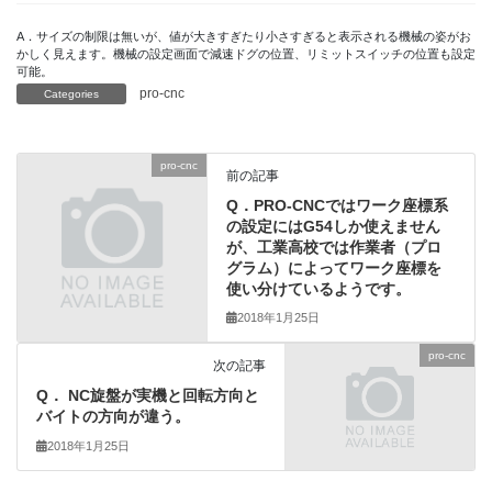
A．サイズの制限は無いが、値が大きすぎたり小さすぎると表示される機械の姿がお
かしく見えます。機械の設定画面で減速ドグの位置、リミットスイッチの位置も設定
可能。
pro-cnc
Categories
pro-cnc
前の記事
Q．PRO-CNCではワーク座標系
の設定にはG54しか使えません
が、工業高校では作業者（プロ
グラム）によってワーク座標を
使い分けているようです。
2018年1月25日
pro-cnc
次の記事
Q． NC旋盤が実機と回転方向と
バイトの方向が違う。
2018年1月25日