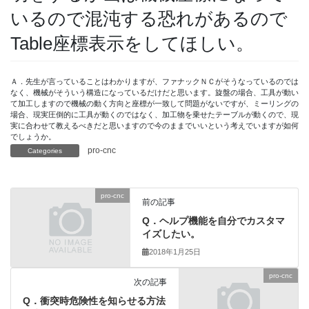
いるので混沌する恐れがあるので
Table座標表示をしてほしい。
Ａ．先生が言っていることはわかりますが、ファナックＮＣがそうなっているのでは
なく、機械がそういう構造になっているだけだと思います。旋盤の場合、工具が動い
て加工しますので機械の動く方向と座標が一致して問題がないですが、ミーリングの
場合、現実圧倒的に工具が動くのではなく、加工物を乗せたテーブルが動くので、現
実に合わせて教えるべきだと思いますので今のままでいいという考えでいますが如何
でしょうか。
pro-cnc
Categories
pro-cnc
前の記事
Q．ヘルプ機能を自分でカスタマ
イズしたい。
2018年1月25日
pro-cnc
次の記事
Q．衝突時危険性を知らせる方法