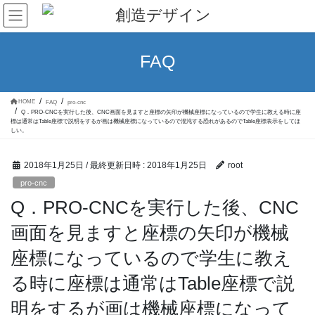
コ
ナ
ン
ビ
テ
ゲ
ン
ー
ツ
シ
FAQ
へ
ョ
ス
ン
キ
に
ッ
移
HOME
FAQ
pro-cnc
プ
動
Q．PRO-CNCを実行した後、CNC画面を見ますと座標の矢印が機械座標になっているので学生に教える時に座
標は通常はTable座標で説明をするが画は機械座標になっているので混沌する恐れがあるのでTable座標表示をしてほ
しい。
2018年1月25日
/ 最終更新日時 :
2018年1月25日
root
pro-cnc
Q．PRO-CNCを実行した後、CNC
画面を見ますと座標の矢印が機械
座標になっているので学生に教え
る時に座標は通常はTable座標で説
明をするが画は機械座標になって