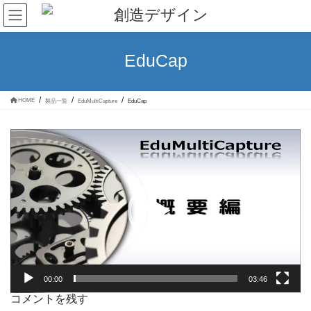
コ
ナ
ン
ビ
テ
ゲ
ン
ー
ツ
シ
EduCap
へ
ョ
ス
ン
キ
に
ッ
移
HOME
製品一覧
EduMultiCapture
EduCap
プ
動
動
画
プ
レ
ー
ヤ
ー
00:00
03:46
コメントを残す