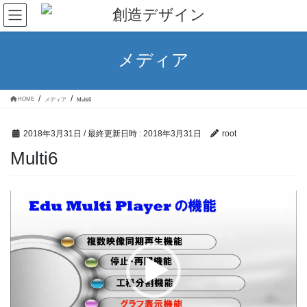
コ
ナ
ン
ビ
テ
ゲ
ン
ー
ツ
シ
メディア
へ
ョ
ス
ン
キ
に
ッ
移
HOME
メディア
Multi6
プ
動
2018年3月31日
/ 最終更新日時 :
2018年3月31日
root
Multi6
動
画
プ
レ
ー
ヤ
ー