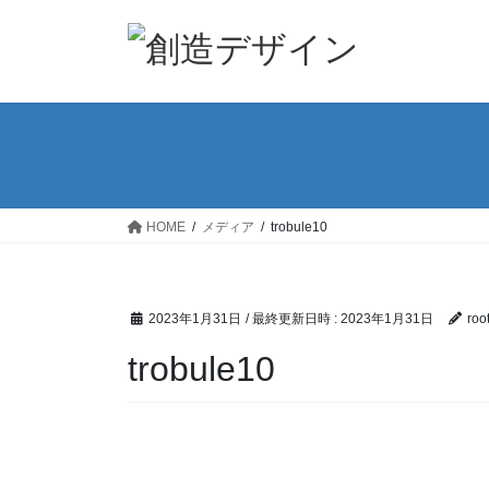
コ
ナ
ン
ビ
テ
ゲ
ン
ー
ツ
シ
へ
ョ
ス
ン
キ
に
ッ
移
HOME
メディア
trobule10
プ
動
2023年1月31日
/ 最終更新日時 :
2023年1月31日
roo
trobule10